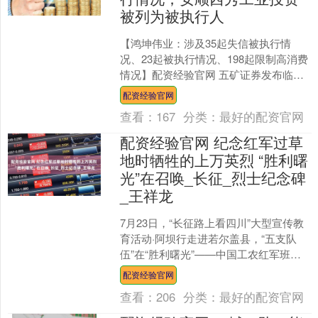
被列为被执行人
【鸿坤伟业：涉及35起失信被执行情
况、23起被执行情况、198起限制高消费
情况】配资经验官网 五矿证券发布临时
受托管理事务报告，经核查，北京鸿坤
配资经验官网
伟业房地产开发有....
查看：
167
分类：
最好的配资官网
配资经验官网 纪念红军过草
地时牺牲的上万英烈 “胜利曙
光”在召唤_长征_烈士纪念碑
_王祥龙
7月23日，“长征路上看四川”大型宣传教
育活动·阿坝行走进若尔盖县，“五支队
伍”在“胜利曙光”——中国工农红军班佑
烈士纪念碑前驻足。纪念碑为纪念红军
配资经验官网
长征过草地时....
查看：
206
分类：
最好的配资官网